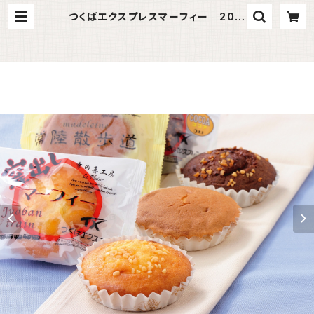
つくばエクスプレスマーフィー 20個
入 | お菓子の久月総本舗｜茨城県土
浦市の和菓子・洋菓子・ケーキ