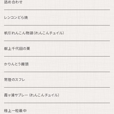
詰め合わせ
レンコンどら焼
帆引れんこん物語（れんこんチュイル）
献上千代田の栗
かりんとう饅頭
常陸のスフレ
霞ヶ浦サブレー（れんこんチュイル）
極上一粒最中