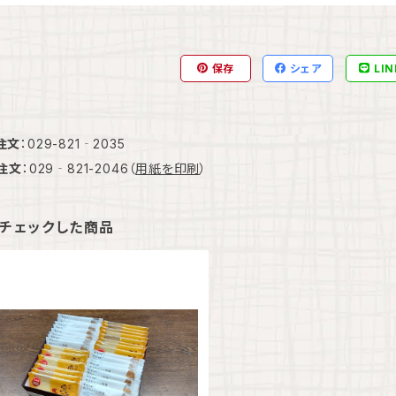
保存
シェア
LIN
注文
：029-821‐2035
X注文
：029‐821-2046（
用紙を印刷
）
チェックした商品