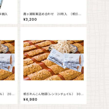
4個入
霞ヶ浦銘菓詰め合わせ 20枚入 （帆引れ
んこん物語10枚・霞ヶ浦サブレー10枚）
¥3,200
ル） 20枚
帆引れんこん物語（レンコンチュイル） 30
枚入
¥4,980