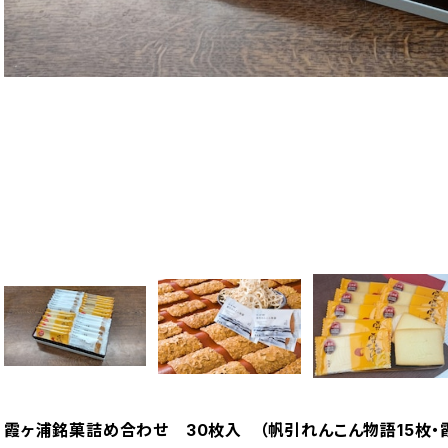
霞ヶ浦銘菓詰め合わせ 30枚入 （帆引れんこん物語15枚・霞