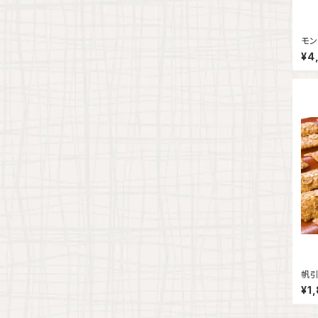
モン
¥4
帆引
入
¥1