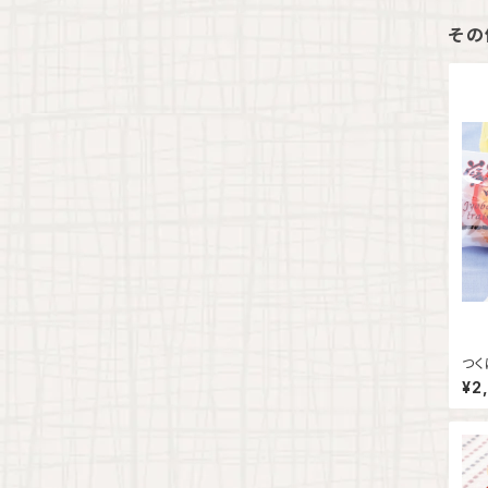
その
つく
¥2