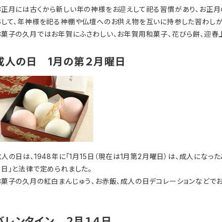
お正月には古くから新しい年の神様をお迎えして祀る習慣があり、お正月
称して、年神様を祀る神棚や仏壇へのお供え物を互いに持参した習わしが
お菓子の久月ではお年賀にふさわしい、お年賀用和菓子、花びら餅、迎春
成人の日 1月の第２月曜日
成人の日は、1948年に「1月15日（現在は1月第2月曜日）は、成人にな
す日」と法律で定められました。
お菓子の久月の紅白まんじゅう、お赤飯、成人の日デコレーションなどでお
バレンタイン ２月１４日